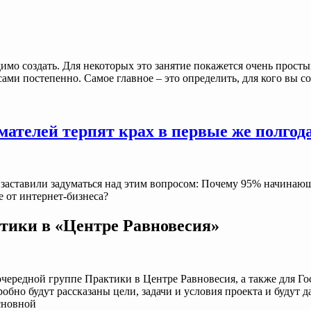
одимо создать. Для некоторых это занятие покажется очень прост
ами постепенно. Самое главное – это определить, для кого вы созд
елей терпят крах в первые же полгода.
ты заставили задуматься над этим вопросом: Почему 95% начина
е от интернет-бизнеса?
тики в «Центре Равновесия»
ередной группе Практики в Центре Равновесия, а также для Гос
но будут рассказаны цели, задачи и условия проекта и будут д
сновной